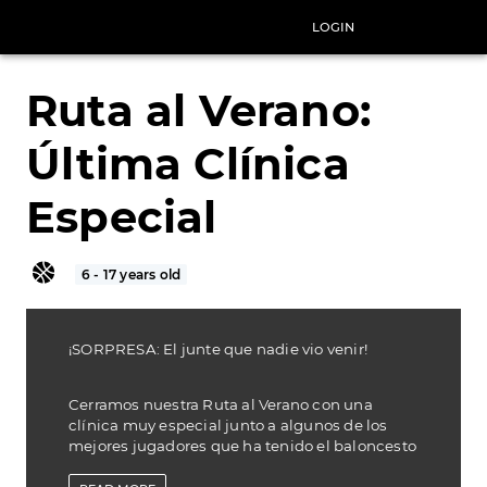
LOGIN
SIGNUP
Ruta al Verano:
Última Clínica
Especial
6 - 17 years old
¡SORPRESA: El junte que nadie vio venir!
Cerramos nuestra Ruta al Verano con una
clínica muy especial junto a algunos de los
mejores jugadores que ha tenido el baloncesto
puertorriqueño:
José Juan Barea, Tayra